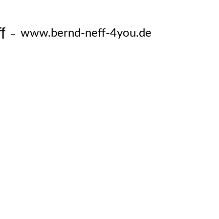
f
www.bernd-neff-4you.de
–