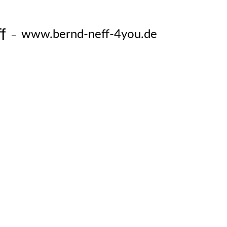
f
www.bernd-neff-4you.de
–